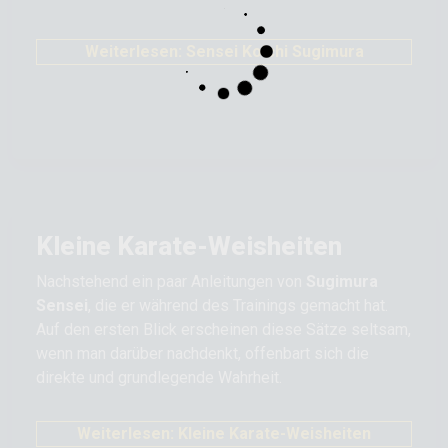
Weiterlesen: Sensei Koichi Sugimura
Kleine Karate-Weisheiten
Nachstehend ein paar Anleitungen von
Sugimura
Sensei
, die er während des Trainings gemacht hat.
Auf den ersten Blick erscheinen diese Sätze seltsam,
wenn man darüber nachdenkt, offenbart sich die
direkte und grundlegende Wahrheit.
Weiterlesen: Kleine Karate-Weisheiten